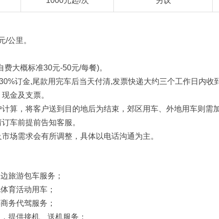
1000元起/次
另议
元/公里。
大概标准30元-50元/每餐)。
30%订金,尾款用完车后当天付清,发票快递大约三个工作日内
、现金及支票。
户计算，将客户送到目的地后为结束，郊区用车、外地用车则需
请订车前提前告知客服。
及市场需求会有所调整，具体以电话沟通为主。
周边旅游包车服务；
化体育活动用车；
供商务代驾服务；
型，提供接机、送机服务；