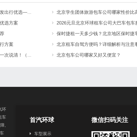
北京中高端轿车租车推荐｜国企公务用车与突发出行优选——北京分众租车公司响应更快更稳
优选方案
荐
保时捷租一天多少钱？北京地区保时捷
行方案
北京租车自驾方便吗？详细解析与注意
北京包车公司哪家又好又便宜？
北京租考斯特多少钱一天？车型配置与价格表一次说清！（【北京租车】租车公司）
汽环
租车
首汽环球
微信扫码关注
障,
汽车
车型展示