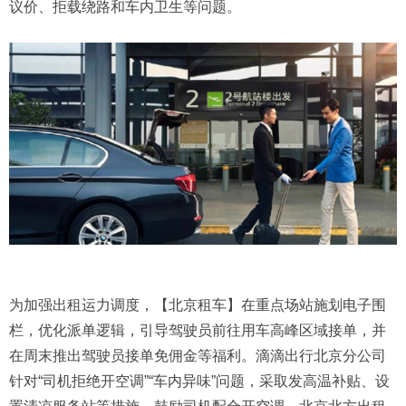
议价、拒载绕路和车内卫生等问题。
为加强出租运力调度，【北京租车】在重点场站施划电子围
栏，优化派单逻辑，引导驾驶员前往用车高峰区域接单，并
在周末推出驾驶员接单免佣金等福利。滴滴出行北京分公司
针对“司机拒绝开空调”“车内异味”问题，采取发高温补贴、设