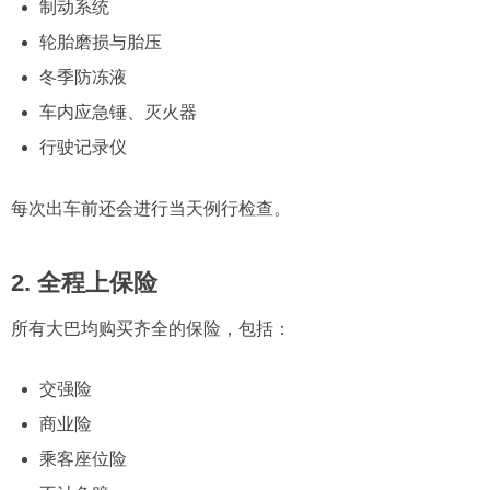
制动系统
轮胎磨损与胎压
冬季防冻液
车内应急锤、灭火器
行驶记录仪
每次出车前还会进行当天例行检查。
2. 全程上保险
所有大巴均购买齐全的保险，包括：
交强险
商业险
乘客座位险