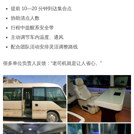
提前 10—20 分钟到达集合点
协助清点人数
行程中提醒系安全带
主动调节车内温度、通风
配合团队活动安排灵活调整路线
很多单位负责人反馈：“老司机就是让人省心。”