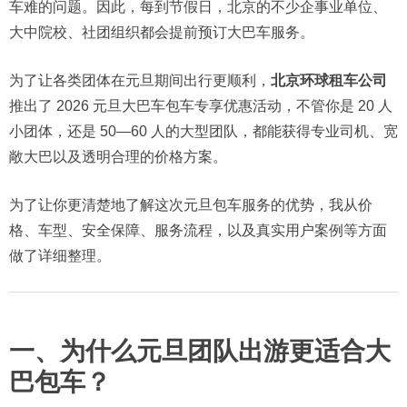
车难的问题。因此，每到节假日，北京的不少企事业单位、
大中院校、社团组织都会提前预订大巴车服务。
为了让各类团体在元旦期间出行更顺利，
北京环球租车公司
推出了 2026 元旦大巴车包车专享优惠活动，不管你是 20 人
小团体，还是 50—60 人的大型团队，都能获得专业司机、宽
敞大巴以及透明合理的价格方案。
为了让你更清楚地了解这次元旦包车服务的优势，我从价
格、车型、安全保障、服务流程，以及真实用户案例等方面
做了详细整理。
一、为什么元旦团队出游更适合大
巴包车？