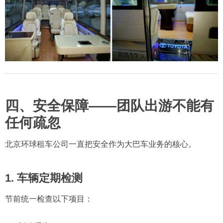
四、安全保障——团队出游不能有
任何疏忽
北京环球租车公司一直把安全作为大巴车业务的核心。
1. 车辆定期检测
节前统一检查以下项目：