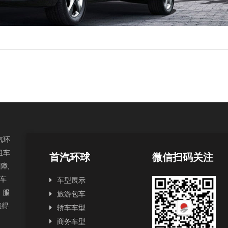
汽环
租车
首汽环球
微信扫码关注
障,
汽车
车型展示
，服
旅游包车
值得
轿车车型
商务车型