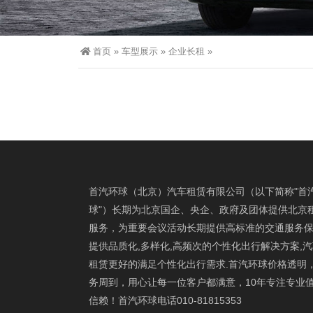
首页
»
车型展示
»
企业长租
»
首汽环球（北京）汽车租赁有限公司（以下简称"首
球"）长期为北京国企、央企、政府及团体提供北京
服务，为重要会议活动长期提供高标准的交通服务保
提供品质化,多样化,高频次的个性化出行解决方案,
租赁更好的满足个性化出行需求.首汽环球价格透明
务周到，用心让每一位客户都满意，10年专注专业
信赖！首汽环球电话010-81815353