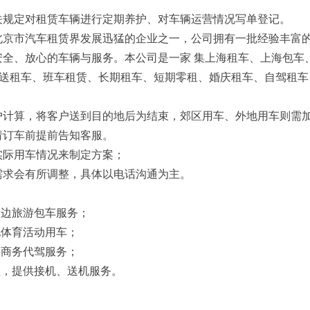
关规定对租赁车辆进行定期养护、对车辆运营情况写单登记。
北京市汽车租赁界发展迅猛的企业之一，公司拥有一批经验丰富
安全、放心的车辆与服务。本公司是一家 集上海租车、上海包车
送租车、班车租赁、长期租车、短期零租、婚庆租车、自驾租车
户计算，将客户送到目的地后为结束，郊区用车、外地用车则需
请订车前提前告知客服。
实际用车情况来制定方案；
需求会有所调整，具体以电话沟通为主。
周边旅游包车服务；
化体育活动用车；
供商务代驾服务；
型，提供接机、送机服务。