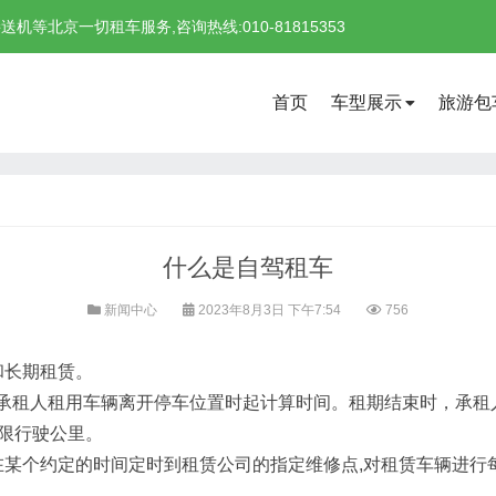
北京一切租车服务,咨询热线:010-81815353
首页
车型展示
旅游包
什么是自驾租车
新闻中心
2023年8月3日 下午7:54
756
和长期租赁。
日。从承租人租用车辆离开停车位置时起计算时间。租期结束时，承
限行驶公里。
在某个约定的时间定时到租赁公司的指定维修点,对租赁车辆进行