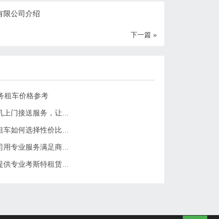
有限公司介绍
下一篇 »
商务租车价格参考
北京租车价格一天多少钱？北京全区司机上门接送服务，让出行更方便
北京租车公司哪家最便宜又好？带司机租车如何选择性价比高的服务
北京哪个租车公司好？北京分众租车公司用专业服务满足商务、旅游多场景出行需求
北京租车公司推荐：北京分众租车公司提供专业考斯特租赁服务