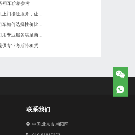
商务租车价格参考
北京租车价格一天多少钱？北京全区司机上门接送服务，让出行更方便
北京租车公司哪家最便宜又好？带司机租车如何选择性价比高的服务
北京哪个租车公司好？北京分众租车公司用专业服务满足商务、旅游多场景出行需求
北京租车公司推荐：北京分众租车公司提供专业考斯特租赁服务
联系我们
中国.北京市.朝阳区