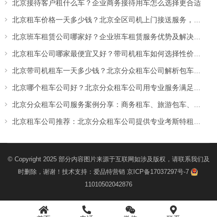
北京接待客户租什么车？企业商务接待用车怎么选择更合适
北京租车价格一天多少钱？北京全区司机上门接送服务，让出行更方便
北京班车租赁公司哪家好？企业班车租赁服务优势及解决方案
北京租车公司哪家最便宜又好？带司机租车如何选择性价比高的服务
北京带司机租车一天多少钱？北京分众租车公司解析包车价格与服务优势
北京哪个租车公司好？北京分众租车公司用专业服务满足商务、旅游多场景出行需求
北京分众租车公司服务案例分享：商务租车、旅游包车、考斯特、中巴车及企业长期用车解决方案
北京租车公司推荐：北京分众租车公司提供专业考斯特租赁服务
© Copyright 2025 部分内容图片来源于互联网如涉及版权，请联系我们及
时删除，谢谢！技术支持：
爱品特营销
京ICP备17037297号-7
11010502042876