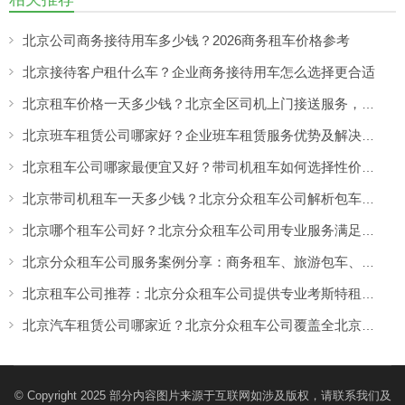
北京公司商务接待用车多少钱？2026商务租车价格参考
北京接待客户租什么车？企业商务接待用车怎么选择更合适
北京租车价格一天多少钱？北京全区司机上门接送服务，让出行更方便
北京班车租赁公司哪家好？企业班车租赁服务优势及解决方案
北京租车公司哪家最便宜又好？带司机租车如何选择性价比高的服务
北京带司机租车一天多少钱？北京分众租车公司解析包车价格与服务优势
北京哪个租车公司好？北京分众租车公司用专业服务满足商务、旅游多场景出行需求
北京分众租车公司服务案例分享：商务租车、旅游包车、考斯特、中巴车及企业长期用车解决方案
北京租车公司推荐：北京分众租车公司提供专业考斯特租赁服务
北京汽车租赁公司哪家近？北京分众租车公司覆盖全北京，提供就近上门租车服务
© Copyright 2025 部分内容图片来源于互联网如涉及版权，请联系我们及