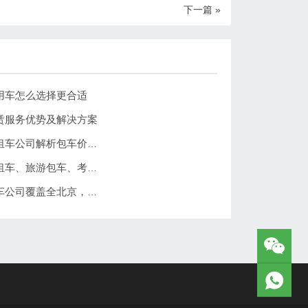
下一篇 »
用车怎么选择更合适
赁服务优势及解决方案
北京带司机租车一天多少钱？北京分众租车公司解析包车价格与服务优势
北京分众租车公司服务案例分享：商务租车、旅游包车、考斯特、中巴车及企业长期用车解决方案
北京汽车租赁公司哪家近？北京分众租车公司覆盖全北京，提供就近上门租车服务