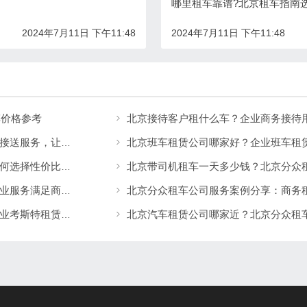
哪里租车靠谱?北京租车指南
2024年7月11日 下午11:48
2024年7月11日 下午11:48
车价格参考
北京接待客户租什么车？企业商务接待
北京班车租赁公司哪家好？企业班车租
北京租车价格一天多少钱？北京全区司机上门接送服务，让出行更方便
北京租车公司哪家最便宜又好？带司机租车如何选择性价比高的服务
北京哪个租车公司好？北京分众租车公司用专业服务满足商务、旅游多场景出行需求
北京租车公司推荐：北京分众租车公司提供专业考斯特租赁服务