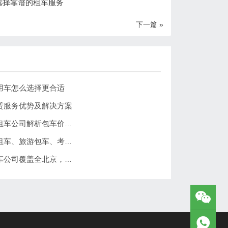
选择靠谱的租车服务
下一篇 »
用车怎么选择更合适
赁服务优势及解决方案
北京带司机租车一天多少钱？北京分众租车公司解析包车价格与服务优势
北京分众租车公司服务案例分享：商务租车、旅游包车、考斯特、中巴车及企业长期用车解决方案
北京汽车租赁公司哪家近？北京分众租车公司覆盖全北京，提供就近上门租车服务