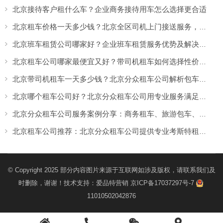
北京接待客户租什么车？企业商务接待用车怎么选择更合适
北京租车价格一天多少钱？北京全区司机上门接送服务，让出行更方便
北京班车租赁公司哪家好？企业班车租赁服务优势及解决方案
北京租车公司哪家最便宜又好？带司机租车如何选择性价比高的服务
北京带司机租车一天多少钱？北京分众租车公司解析包车价格与服务优势
北京哪个租车公司好？北京分众租车公司用专业服务满足商务、旅游多场景出行需求
北京分众租车公司服务案例分享：商务租车、旅游包车、考斯特、中巴车及企业长期用车解决方案
北京租车公司推荐：北京分众租车公司提供专业考斯特租赁服务
© Copyright 2025 部分内容图片来源于互联网如涉及版权，请联系我们及
时删除，谢谢！技术支持：
爱品特营销
京ICP备17037297号-7
11010502042876