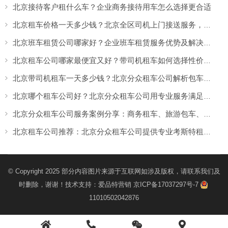
北京接待客户租什么车？企业商务接待用车怎么选择更合适
北京租车价格一天多少钱？北京全区司机上门接送服务，让出行更方便
北京班车租赁公司哪家好？企业班车租赁服务优势及解决方案
北京租车公司哪家最便宜又好？带司机租车如何选择性价比高的服务
北京带司机租车一天多少钱？北京分众租车公司解析包车价格与服务优势
北京哪个租车公司好？北京分众租车公司用专业服务满足商务、旅游多场景出行需求
北京分众租车公司服务案例分享：商务租车、旅游包车、考斯特、中巴车及企业长期用车解决方案
北京租车公司推荐：北京分众租车公司提供专业考斯特租赁服务
© Copyright 2025 部分内容图片来源于互联网如涉及版权，请联系我们及
时删除，谢谢！技术支持：
爱品特营销
京ICP备17037297号-7
11010502042876