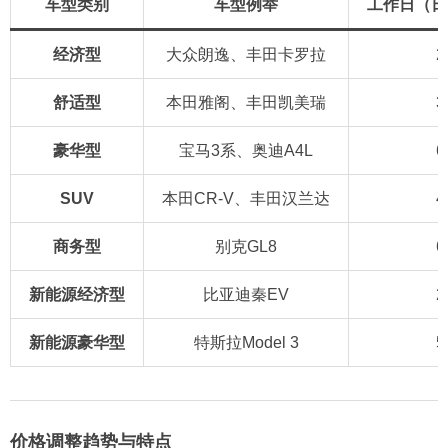
车型类别
车型例举
工作日（日
经济型
大众朗逸、丰田卡罗拉
2
舒适型
本田雅阁、丰田凯美瑞
3
豪华型
宝马3系、奥迪A4L
6
SUV
本田CR-V、丰田汉兰达
4
商务型
别克GL8
6
新能源经济型
比亚迪秦EV
2
新能源豪华型
特斯拉Model 3
5
价格调整趋势与特点