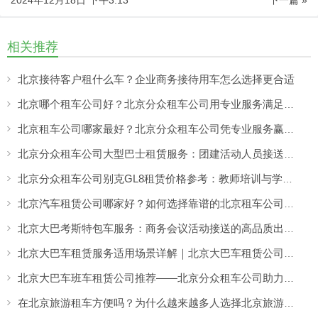
相关推荐
北京接待客户租什么车？企业商务接待用车怎么选择更合适
北京哪个租车公司好？北京分众租车公司用专业服务满足商务、旅游多场景出行需求
北京租车公司哪家最好？北京分众租车公司凭专业服务赢得客户认可
北京分众租车公司大型巴士租赁服务：团建活动人员接送更方便，团队出行热闹又省心
北京分众租车公司别克GL8租赁价格参考：教师培训与学校活动出行更舒适的选择
北京汽车租赁公司哪家好？如何选择靠谱的北京租车公司，看专业服务与真实口碑
北京大巴考斯特包车服务：商务会议活动接送的高品质出行方案
北京大巴车租赁服务适用场景详解｜北京大巴车租赁公司怎么选更靠谱？
北京大巴车班车租赁公司推荐——北京分众租车公司助力企业高效出行
在北京旅游租车方便吗？为什么越来越多人选择北京旅游包车出行