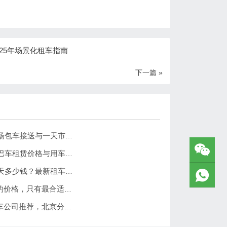
25年场景化租车指南
下一篇 »
北京市私人包车观光攻略：2026北京机场包车接送与一天市区包车游览服务指南
北京租中巴车价目表2026年版｜北京中巴车租赁价格与用车场景全解析
北京租车价格一览表2026｜北京租车一天多少钱？最新租车收费参考
北京租车公司哪家最便宜？没有最便宜的价格，只有最合适的租车方案
在北京旅游租车多少钱一天？带司机包车公司推荐，北京分众租车服务解析