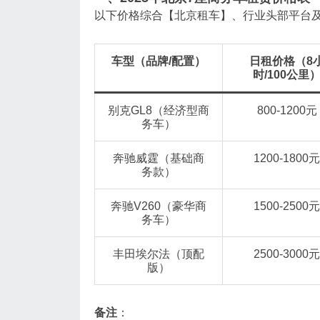
以下价格综合【北京租车】、行业头部平台
车型（品牌/配置）
日租价格（8
时/100公里
别克GL8（经济型商
800-1200元
务车）
奔驰威霆（基础商
1200-1800元
务款）
奔驰V260（豪华商
1500-2500元
务车）
丰田埃尔法（顶配
2500-3000元
版）
备注
‌：