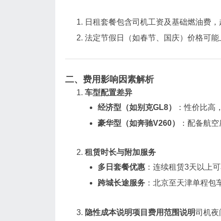
日租套餐包含司机工资及基础燃油费，超
法定节假日（如春节、国庆）价格可能上浮1
二、费用影响因素解析
车型配置差异
经济型（如别克GL8）
‌：性价比高
豪华型（如奔驰V260）
‌：配备航空
租赁时长与附加服务
多日套餐优惠
‌：连续租赁3天以上可
跨城长途服务
‌：北京至天津单程包车
隐性成本说明
项目
费用范围
说明
‌司机夜