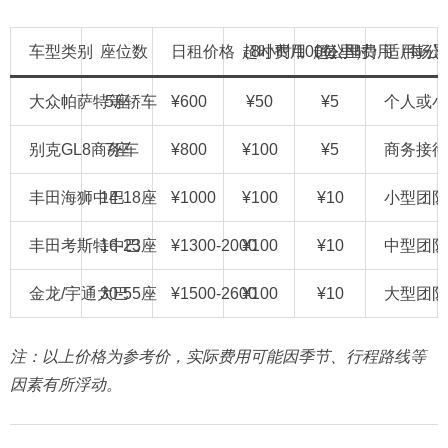
车型类别
座位数
日租价格（8小时/100公里）
超时费用（每小时）
超公里费用（每公
适用场景
大众帕萨特等轿车
5座
¥600
¥50
¥5
个人或小
别克GL8商务车
7座
¥800
¥100
¥5
商务接待
丰田海狮中巴
14-18座
¥1000
¥100
¥10
小型团队
丰田考斯特中巴
16-23座
¥1300-2000
¥100
¥10
中型团队
金龙/宇通大巴
30-55座
¥1500-2600
¥100
¥10
大型团队
注：以上价格为参考价，实际费用可能因季节、行程路线等
因素有所浮动。