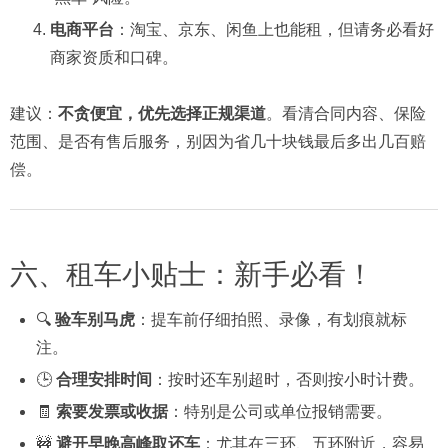
电商平台
：淘宝、京东、闲鱼上也能租，但请务必看好
商家资质和口碑。
建议：
不贪便宜，优先选择正规渠道
。看清合同内容、保险
范围、是否有售后服务，别因为省几十块钱最后多出几百赔
偿。
六、租车小贴士：新手必看！
🔍
验车别马虎
：提车前仔细拍照、录像，有划痕就标
注。
🕒
合理安排时间
：按时还车别超时，否则按小时计费。
🧾
索要发票或收据
：特别是公司或单位报销需要。
🚧
避开早晚高峰取还车
：尤其在三环、五环附近，容易