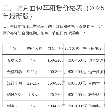
二、北京面包车租赁价格表（2025
年最新版）
以下是目前市场上主流车型的大致日租价格（仅供参考，实
际价格可能会因租期、地点、节假日有所浮动）：
车型
乘坐人数
自驾价格（元/天）
含司机价格（元/天）
备注
五菱宏光
7人
150-220元
350-450元
适合短途
金杯海狮
9-11人
200-300元
400-500元
适合商务
江铃全顺
12-15人
350-500元
600-800元
空间大，
瑞风M3
7-8人
220-280元
400-500元
较舒适，
别克GL8
7人
400-600元
700-1000元
偏商务、