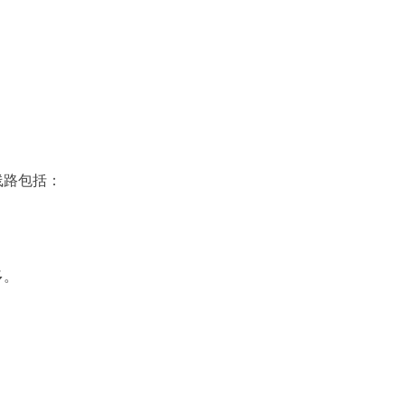
。
路包括：
多。