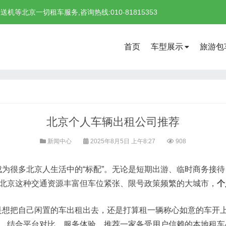
北京一切租车服务,咨询热线:010-81815353
首页
车型展示
旅游包
北京个人车辆出租公司推荐
新闻中心
2025年8月5日 上午8:27
908
为很多北京人生活中的“标配”。无论是短期出游、临时商务接
在北京这种交通资源丰富但车位紧张、限号政策频繁的大城市，
个
是想把自己闲置的车出租出去，还是打算租一辆称心如意的车开
景，结合平台对比、服务体验，推荐一家备受用户信赖的本地租车