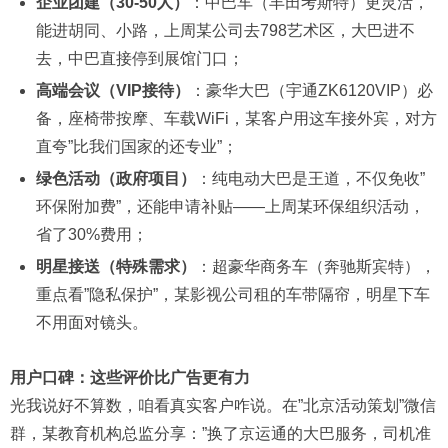
企业团建（30-50人）
：中巴车（丰田考斯特）更灵活，
能进胡同、小路，上周某公司去798艺术区，大巴进不
去，中巴直接停到展馆门口；
高端会议（VIP接待）
：豪华大巴（宇通ZK6120VIP）必
备，座椅带按摩、车载WiFi，某客户用这车接外宾，对方
直夸”比我们国家的还专业”；
绿色活动（政府项目）
：纯电动大巴是王道，不仅免收”
环保附加费”，还能申请补贴——上周某环保组织活动，
省了30%费用；
明星接送（特殊需求）
：超豪华商务车（奔驰斯宾特），
重点看”隐私保护”，某影视公司租的车带隔帘，明星下车
不用面对镜头。
用户口碑：这些评价比广告更有力
光我说好不算数，咱看真实客户咋说。在”北京活动策划”微信
群，某教育机构总监分享：”换了京运通的大巴服务，司机准