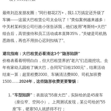
最终刘总发朋友圈：”同行都花2万+，我1.1万搞定还升级了
车辆——这届大巴租赁公司太会玩了！”类似案例越来越多：
中关村某科技公司行政小张告诉我，他们改用”考斯特+大巴”
组合后，高管接待和员工活动成本直降35%，”关键是司机熟
悉路线，再也不用担心迟到扣钱了”。
避坑指南：大巴租赁必看清这3个”隐形陷阱”
价格表看着明明白白，但大巴租赁界的”老六”们总能挖坑。去
年有家幼儿园租了辆大巴，合同写”日租1500元”，结果活动
结束一算：超里程费2000、车辆清洁费800、司机加班费
1500……
2024年，这些隐形收费更要警惕
：
“车型陷阱”
：表面说”55座大巴”，实际给的是45座车
（座位窄、空间小）。上周测试发现，某公司给的”55
座”车，硬塞50人就挤得不行；