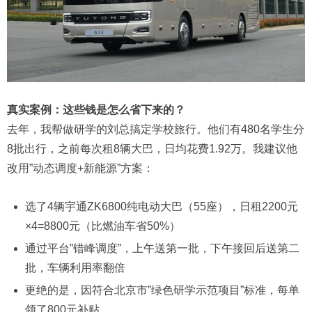
真实案例：这些钱是怎么省下来的？
去年，我帮做研学的刘总搞定学校旅行。他们有480名学生分
8批出行，之前每次租8辆大巴，日均花费1.92万。我建议他
改用”动态调度+新能源”方案：
选了4辆宇通ZK6800纯电动大巴（55座），日租2200元
×4=8800元（比燃油车省50%）
通过平台”错峰调度”，上午送第一批，下午接回后送第二
批，车辆利用率翻倍
更绝的是，因符合北京市”绿色研学示范项目”标准，每单
领了800元补贴