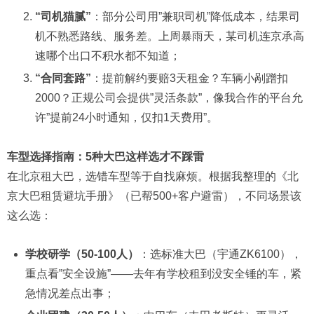
“司机猫腻”
：部分公司用”兼职司机”降低成本，结果司
机不熟悉路线、服务差。上周暴雨天，某司机连京承高
速哪个出口不积水都不知道；
“合同套路”
：提前解约要赔3天租金？车辆小剐蹭扣
2000？正规公司会提供”灵活条款”，像我合作的平台允
许”提前24小时通知，仅扣1天费用”。
车型选择指南：5种大巴这样选才不踩雷
在北京租大巴，选错车型等于自找麻烦。根据我整理的《北
京大巴租赁避坑手册》（已帮500+客户避雷），不同场景该
这么选：
学校研学（50-100人）
：选标准大巴（宇通ZK6100），
重点看”安全设施”——去年有学校租到没安全锤的车，紧
急情况差点出事；