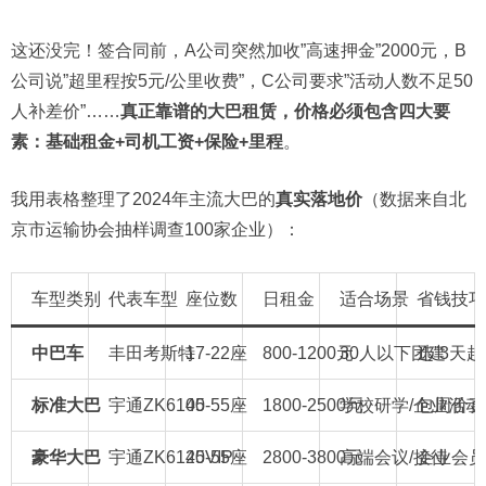
这还没完！签合同前，A公司突然加收”高速押金”2000元，B
公司说”超里程按5元/公里收费”，C公司要求”活动人数不足50
人补差价”……
真正靠谱的大巴租赁，价格必须包含四大要
素：基础租金+司机工资+保险+里程
。
我用表格整理了2024年主流大巴的
真实落地价
（数据来自北
京市运输协会抽样调查100家企业）：
车型类别
代表车型
座位数
日租金
适合场景
省钱技巧
中巴车
丰田考斯特
17-22座
800-1200元
30人以下团建
选”3天起
标准大巴
宇通ZK6100
45-55座
1800-2500元
学校研学/企业活动
包周价直
豪华大巴
宇通ZK6120VIP
45-55座
2800-3800元
高端会议/接待
企业会员