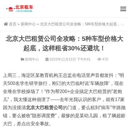
首页
»
新闻中心
»
北京大巴租赁公司全攻略：5种车型价格大起底，这样租省30%还避坑！
北京大巴租赁公司全攻略：5种车型价格大
起底，这样租省30%还避坑！
新闻中心
2025年11月22日 下午9:41
470
上周三，海淀区某教育机构王总监在电话里声音都发抖：”明
天500名学生研学旅行，刚订的大巴临时说’车辆故障’，现在
全堆在学校操场了！”作为帮200+企业搞定大巴租赁的”老炮
儿”，我太懂这种崩溃了——去年光我认识的客户，就有17家
因为没摸清
北京大巴租赁公司
的门道，要么租到”病车”半路抛
锚，要么被收”隐形调度费”，最惨的是某幼儿园，租了辆超龄
大巴，差点出安全事故。