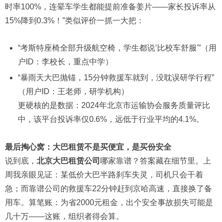
时率100%，连晕车学生都能提前准备姜片——家长投诉率从
15%降到0.3%！”类似评价一抓一大把：
“考斯特座椅全部升级航空椅，学生都说’比校车舒服'”（用
户ID：李校长，重点中学）
“暴雨天大巴抛锚，15分钟救援车就到，没耽误研学行程”
（用户ID：王老师，研学机构）
更硬核的是数据：2024年北京市运输协会服务质量评比
中，该平台投诉率仅0.6%，远低于行业平均的4.1%。
最后掏心窝：大巴租赁不是买便宜，是买份安全
说到底，
北京大巴租赁公司
哪家靠谱？答案藏在细节里。上
周我亲眼见证：某低价大巴半路刹车失灵，司机只会干着
急；而靠谱公司的救援车22分钟赶到京哈高速，直接换了备
用车。算笔账：为省2000元租金，出个安全事故损失可能是
几十万——这账，组织者得会算。