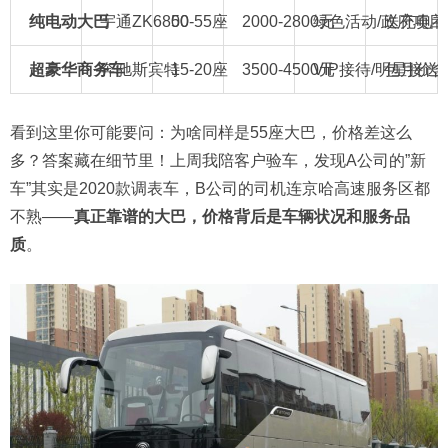
纯电动大巴
宇通ZK6800
50-55座
2000-2800元
绿色活动/政府项目
送充电补
超豪华商务车
奔驰斯宾特
15-20座
3500-4500元
VIP接待/明星接送
包月价含
看到这里你可能要问：为啥同样是55座大巴，价格差这么
多？答案藏在细节里！上周我陪客户验车，发现A公司的”新
车”其实是2020款调表车，B公司的司机连京哈高速服务区都
不熟——
真正靠谱的大巴，价格背后是车辆状况和服务品
质
。