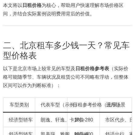
本文将以
日租价格
为核心，帮助用户快速理解市场价格区
间，并结合实际案例说明费用背后的价值。
二、北京租车多少钱一天？常见车
型价格表
以下是北京市场上较常见的车型及
日租价格参考表
（实际价
格可能随季节、车辆状况及租赁公司不同略有浮动，但整体
区间可以作为判断标准）：
车型类别
代表车型（示例）
日租参考价格（元/天）
适用场景
经济型轿车
朗逸、轩逸、卡罗拉
180–280
市区代步、日
舒适型轿车
凯美瑞、雅阁、帕萨特
280–400
舒适出行、家