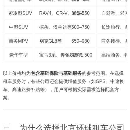
紧凑型SUV
RAV4、CR-V、途观L
380–550
自驾游、郊区
中型SUV
探岳、汉兰达等
500–750
长途旅行、多
商务MPV
别克GL8等
650–980
商务接待、多
豪华车型
宝马3系、奔驰C级等
800–1,500
高端商务、特
以上价格均为
包含基础保险与基础服务
的参考范围。在选择
租车服务时，有些公司还会提供增值服务（如GPS、中途换
车、高速路费补贴等），用户可根据实际需求选择配套方
案。
三、为什么选择北京环球租车公司