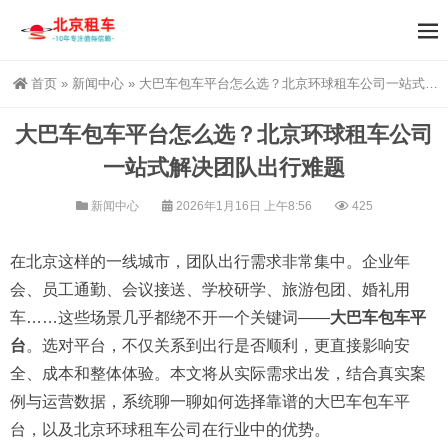
首页
»
新闻中心
»
大巴车包车平台怎么选？北京环球租车公司一站式解决团队出行难题
大巴车包车平台怎么选？北京环球租车公司
一站式解决团队出行难题
新闻中心
2026年1月16日 上午8:56
425
在北京这样的一线城市，团队出行需求非常集中。企业年
会、员工通勤、会议接送、学校研学、旅游包团、婚礼用
车……这些场景几乎都绕不开一个关键词——
大巴车包车平
台
。选对平台，不仅关系到出行是否顺利，更直接影响安
全、成本和整体体验。本文将从实际需求出发，结合真实案
例与运营数据，系统聊一聊如何选择靠谱的大巴车包车平
台，以及北京环球租车公司在行业中的优势。