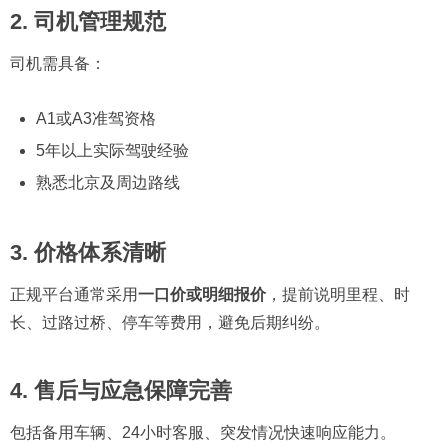
2. 司机管理规范
司机需具备：
A1或A3准驾资格
5年以上实际驾驶经验
熟悉北京及周边路线
3. 价格体系清晰
正规平台通常采用
一口价或明细报价
，提前说明里程、时
长、过路过桥、停车等费用，避免后期纠纷。
4. 售后与应急保障完善
包括备用车辆、24小时客服、突发情况快速响应能力。