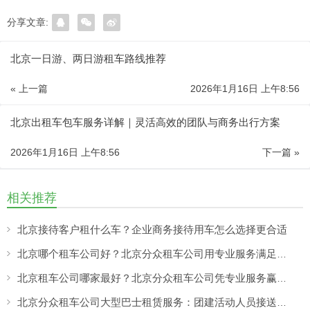
分享文章:
北京一日游、两日游租车路线推荐
« 上一篇
2026年1月16日 上午8:56
北京出租车包车服务详解｜灵活高效的团队与商务出行方案
2026年1月16日 上午8:56
下一篇 »
相关推荐
北京接待客户租什么车？企业商务接待用车怎么选择更合适
北京哪个租车公司好？北京分众租车公司用专业服务满足商务、旅游多场景出行需求
北京租车公司哪家最好？北京分众租车公司凭专业服务赢得客户认可
北京分众租车公司大型巴士租赁服务：团建活动人员接送更方便，团队出行热闹又省心