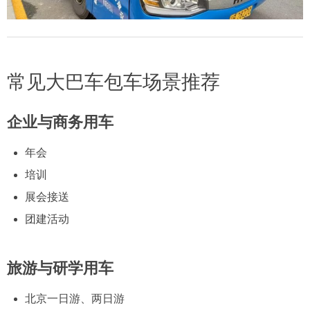
常见大巴车包车场景推荐
企业与商务用车
年会
培训
展会接送
团建活动
旅游与研学用车
北京一日游、两日游