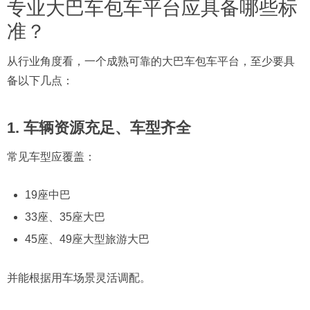
专业大巴车包车平台应具备哪些标
准？
从行业角度看，一个成熟可靠的大巴车包车平台，至少要具
备以下几点：
1. 车辆资源充足、车型齐全
常见车型应覆盖：
19座中巴
33座、35座大巴
45座、49座大型旅游大巴
并能根据用车场景灵活调配。