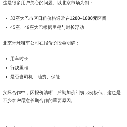
这是很多用户关心的问题。以北京市场为例：
33座大巴市区日租价格通常在
1200–1800元
区间
45座、49座大巴根据里程与时长浮动
北京环球租车公司在报价阶段会明确：
用车时长
行驶里程
是否含司机、油费、保险
实际合作中，因报价清晰，后期加价纠纷比例极低，这也是
不少客户愿意长期合作的重要原因。