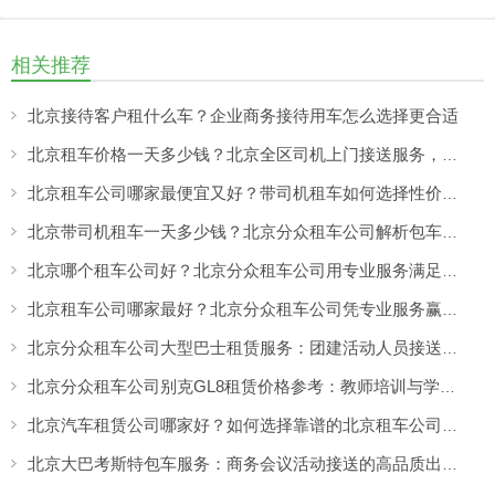
相关推荐
北京接待客户租什么车？企业商务接待用车怎么选择更合适
北京租车价格一天多少钱？北京全区司机上门接送服务，让出行更方便
北京租车公司哪家最便宜又好？带司机租车如何选择性价比高的服务
北京带司机租车一天多少钱？北京分众租车公司解析包车价格与服务优势
北京哪个租车公司好？北京分众租车公司用专业服务满足商务、旅游多场景出行需求
北京租车公司哪家最好？北京分众租车公司凭专业服务赢得客户认可
北京分众租车公司大型巴士租赁服务：团建活动人员接送更方便，团队出行热闹又省心
北京分众租车公司别克GL8租赁价格参考：教师培训与学校活动出行更舒适的选择
北京汽车租赁公司哪家好？如何选择靠谱的北京租车公司，看专业服务与真实口碑
北京大巴考斯特包车服务：商务会议活动接送的高品质出行方案