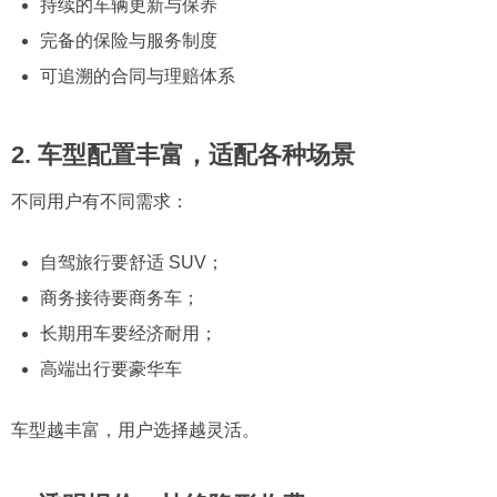
持续的车辆更新与保养
完备的保险与服务制度
可追溯的合同与理赔体系
2. 车型配置丰富，适配各种场景
不同用户有不同需求：
自驾旅行要舒适 SUV；
商务接待要商务车；
长期用车要经济耐用；
高端出行要豪华车
车型越丰富，用户选择越灵活。