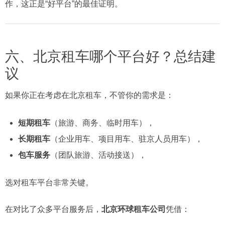
作，这正是“好平台”的最佳证明。
六、北京租车哪个平台好？总结建
议
如果你正在考虑在北京租车，不管你的需求是：
短期租车
（旅游、商务、临时用车），
长期租车
（企业用车、项目用车、驻京人员用车），
包车服务
（团队旅游、活动接送），
选对租车平台非常关键。
在对比了众多平台服务后，
北京环球租车公司
凭借：