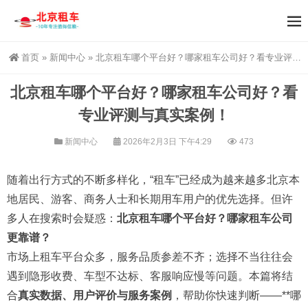
首页
»
新闻中心
»
北京租车哪个平台好？哪家租车公司好？看专业评测与真实案例！
北京租车哪个平台好？哪家租车公司好？看
专业评测与真实案例！
新闻中心
2026年2月3日 下午4:29
473
随着出行方式的不断多样化，“租车”已经成为越来越多北京本
地居民、游客、商务人士和长期用车用户的优先选择。但许
多人在搜索时会疑惑：
北京租车哪个平台好？哪家租车公司
更靠谱？
市场上租车平台众多，服务品质参差不齐；选择不当往往会
遇到隐形收费、车型不达标、客服响应慢等问题。本篇将结
合
真实数据、用户评价与服务案例
，帮助你快速判断——**哪