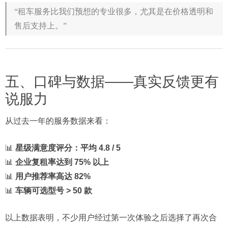
“租车服务比我们预想的专业很多，尤其是在价格透明和
售后支持上。”
五、口碑与数据——真实反馈更有
说服力
从过去一年的服务数据来看：
📊
星级满意度评分：平均 4.8 / 5
📊
企业复租率达到 75% 以上
📊
用户推荐率高达 82%
📊
车辆可选型号 > 50 款
以上数据表明，不少用户经过第一次体验之后选择了再次合