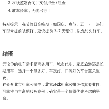
在线签署合同并支付押金 / 租金
取车验车，无忧出行！
特别提示：在节假日高峰期（如国庆、春节、五一），热门
车型常提前被预订，建议提前 3–7 天预订，以免错失好车。
结语
无论你的租车需求是商务用车、城市代步、家庭旅游还是长
期用车，选择一个服务好、车况好、口碑好的平台至关重
要。
在众多北京租车公司中，
北京环球租车公司
凭借其专业性、
可靠性与丰富的服务案例，确实是一个值得优先考虑的平
台。