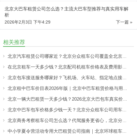
北京大巴车租赁公司怎么选？主流大巴车型推荐与真实用车解
析
2026年2月3日 下午4:29
下一篇 »
相关推荐
北京汽车租赁公司哪家近？北京分众租车公司覆盖全北京，提供就近上门租车服务
在北京租车一天多少钱？北京配司机租车价格表及费用影响因素解析
北京包车接送服务哪家好？飞机场、火车站、指定地点接送一站式用车方案
北京租中巴车价目表2026年版｜北京中巴车租赁价格与用车场景全解析
北京一辆大巴租赁一天多少钱？2026北京大巴包车真实价格与用车经验解析
北京中巴车包车价格多少钱一天？北京分众租车公司用车费用详解
北京商务考察租车公司怎么选？代驾服务更省心，北京分众租车公司助力高效商务考察出行
中小学夏令营活动专用大巴租赁公司指南｜北京环球租车公司高性价比方案推荐