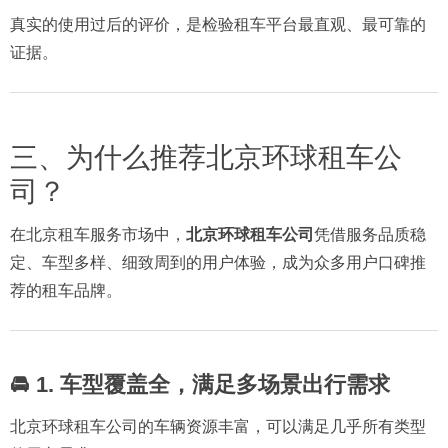
真实的使用过后的评价，是检验租车平台最直观、最可靠的
证据。
三、为什么推荐北京环球租车公
司？
在北京租车服务市场中，
北京环球租车公司
凭借服务品质稳
定、车型多样、细致周到的用户体验，成为众多用户口碑推
荐的租车品牌。
🚘 1. 车型覆盖全，满足多场景出行需求
北京环球租车公司的车辆资源丰富，可以满足几乎所有类型