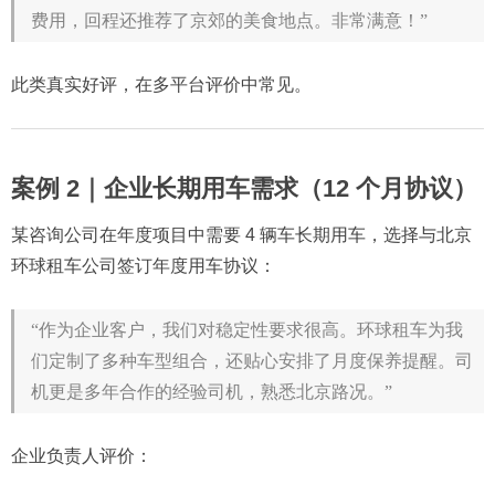
费用，回程还推荐了京郊的美食地点。非常满意！”
此类真实好评，在多平台评价中常见。
案例 2｜企业长期用车需求（12 个月协议）
某咨询公司在年度项目中需要 4 辆车长期用车，选择与北京
环球租车公司签订年度用车协议：
“作为企业客户，我们对稳定性要求很高。环球租车为我
们定制了多种车型组合，还贴心安排了月度保养提醒。司
机更是多年合作的经验司机，熟悉北京路况。”
企业负责人评价：