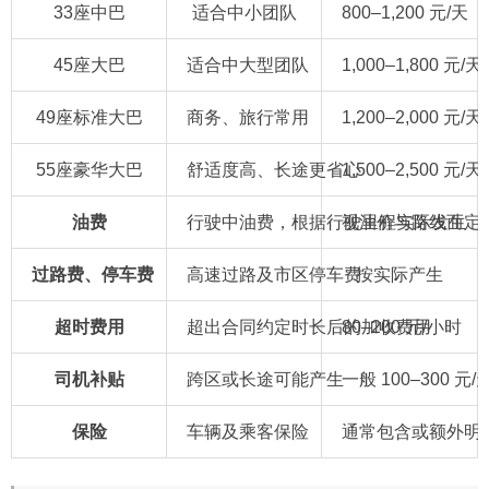
33座中巴
适合中小团队
800–1,200 元/天
45座大巴
适合中大型团队
1,000–1,800 元/天
49座标准大巴
商务、旅行常用
1,200–2,000 元/天
55座豪华大巴
舒适度高、长途更省心
1,500–2,500 元/天
油费
行驶中油费，根据行驶里程实际发生
视油价与路线而定
过路费、停车费
高速过路及市区停车费
按实际产生
超时费用
超出合同约定时长后的加收费用
80–200 元/小时
司机补贴
跨区或长途可能产生
一般 100–300 元/
保险
车辆及乘客保险
通常包含或额外明