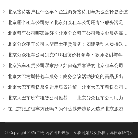
北京接待客户租什么车？企业商务接待用车怎么选择更合适
北京哪个租车公司好？北京分众租车公司用专业服务满足商务、旅游多场景出行需求
北京租车公司哪家最好？北京分众租车公司凭专业服务赢得客户认可
北京分众租车公司大型巴士租赁服务：团建活动人员接送更方便，团队出行热闹又省心
北京分众租车公司别克GL8租赁价格参考：教师培训与学校活动出行更舒适的选择
北京汽车租赁公司哪家好？如何选择靠谱的北京租车公司，看专业服务与真实口碑
北京大巴考斯特包车服务：商务会议活动接送的高品质出行方案
北京大巴车租赁服务适用场景详解｜北京大巴车租赁公司怎么选更靠谱？
北京大巴车班车租赁公司推荐——北京分众租车公司助力企业高效出行
在北京旅游租车方便吗？为什么越来越多人选择北京旅游包车出行
© Copyright 2025 部分内容图片来源于互联网如涉及版权，请联系我们及