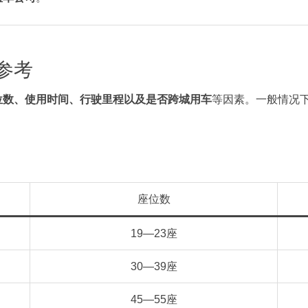
参考
位数、使用时间、行驶里程以及是否跨城用车
等因素。一般情况下
座位数
19—23座
30—39座
45—55座