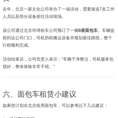
去年，北京一家文化公司举办了一场活动，需要接送7名工作
人员以及部分设备前往活动现场。
该公司通过北京环球租车公司预订了一辆
8座面包车
。车辆提
前到达公司门口，司机协助搬运设备并规划最佳路线，整个
行程顺利完成。
活动结束后，公司负责人表示：“车辆干净整洁，司机服务也
很好，整体体验非常不错。”
六、面包车租赁小建议
如果您计划在北京租用面包车，可以参考以下几点建议：