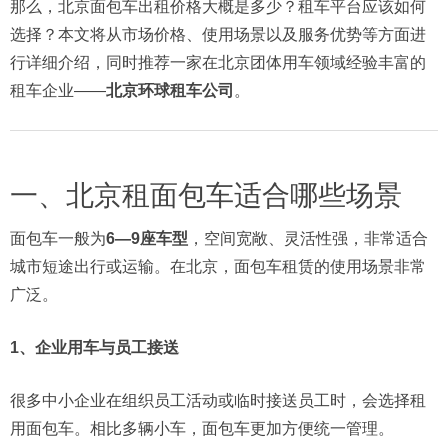
那么，北京面包车出租价格大概是多少？租车平台应该如何
选择？本文将从市场价格、使用场景以及服务优势等方面进
行详细介绍，同时推荐一家在北京团体用车领域经验丰富的
租车企业——
北京环球租车公司
。
一、北京租面包车适合哪些场景
面包车一般为
6—9座车型
，空间宽敞、灵活性强，非常适合
城市短途出行或运输。在北京，面包车租赁的使用场景非常
广泛。
1、企业用车与员工接送
很多中小企业在组织员工活动或临时接送员工时，会选择租
用面包车。相比多辆小车，面包车更加方便统一管理。