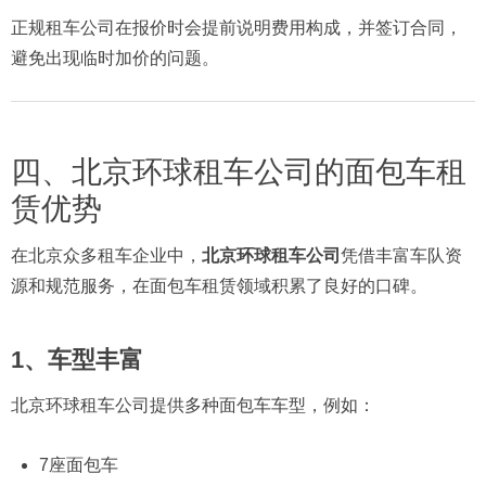
正规租车公司在报价时会提前说明费用构成，并签订合同，
避免出现临时加价的问题。
四、北京环球租车公司的面包车租
赁优势
在北京众多租车企业中，
北京环球租车公司
凭借丰富车队资
源和规范服务，在面包车租赁领域积累了良好的口碑。
1、车型丰富
北京环球租车公司提供多种面包车车型，例如：
7座面包车