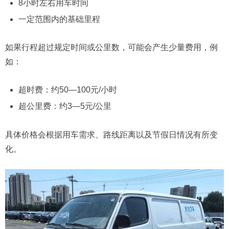
8小时左右用车时间
一定范围内的基础里程
如果行程超过规定时间或公里数，可能会产生少量费用，例
如：
超时费：约50—100元/小时
超公里费：约3—5元/公里
具体价格会根据用车需求、路线距离以及节假日情况有所变
化。