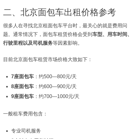
二、北京面包车出租价格参考
很多人在寻找北京租面包车平台时，最关心的就是费用问
题。通常情况下，面包车租赁价格会受到
车型、用车时间、
行驶里程以及司机服务
等因素影响。
目前北京面包车租赁市场价格大致如下：
7座面包车
：约500—800元/天
8座面包车
：约600—900元/天
9座面包车
：约700—1000元/天
一般租车费用包含：
专业司机服务