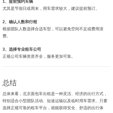
1、提前预约车辆
尤其是节假日或周末，用车需求较大，建议提前预订。
2、确认人数和行程
根据团队人数选择合适车型，可以避免空间不足或费用浪
费。
3、选择专业租车公司
正规公司车辆资质齐全，服务更加可靠。
总结
总体来看，北京面包车出租是一种灵活、经济的出行方式，
特别适合小型团队活动、短途运输以及临时用车需求。只要
选择正规可靠的租车平台，就能获得安全、舒适的出行体