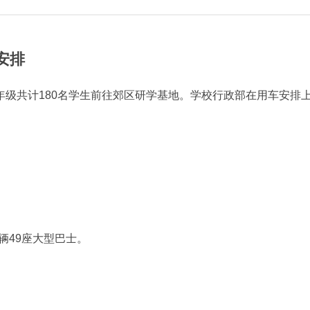
安排
二年级共计180名学生前往郊区研学基地。学校行政部在用车安排
辆49座大型巴士。