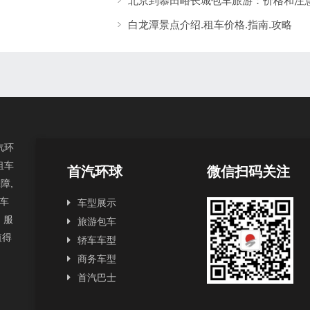
北京到慕田峪长城包车旅游：价格和注
白龙潭景点介绍.租车价格.指南.攻略
汽环
租车
首汽环球
微信扫码关注
障,
汽车
车型展示
，服
旅游包车
值得
轿车车型
商务车型
首汽巴士