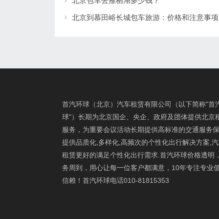
北京包车去雁栖湖多少钱？
北京到慕田峪长城包车旅游：价格和注意事项
首汽环球（北京）汽车租赁有限公司（以下简称"首
球"）长期为北京国企、央企、政府及团体提供北京
服务，为重要会议活动长期提供高标准的交通服务保
提供品质化,多样化,高频次的个性化出行解决方案,
租赁更好的满足个性化出行需求.首汽环球价格透明
务周到，用心让每一位客户都满意，10年专注专业
信赖！首汽环球电话010-81815353