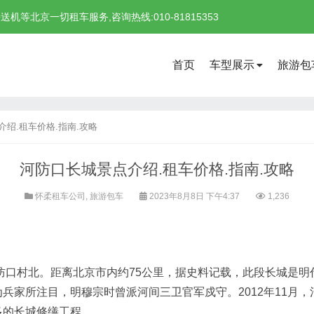
北京一切租车服务,咨询热线:010-81815353
首页
车型展示
旅游包
绍.租车价格.指南.攻略
河防口长城景点介绍.租车价格.指南.攻略
怀柔租车公司
,
旅游包车
2023年8月8日 下午4:37
1,236
防口村北。距离北京市内约75公里，据史料记载，此段长城是明
兵家所注目，明穆宗时曾派河间三卫官军戍守。2012年11月
多的长城修缮工程。