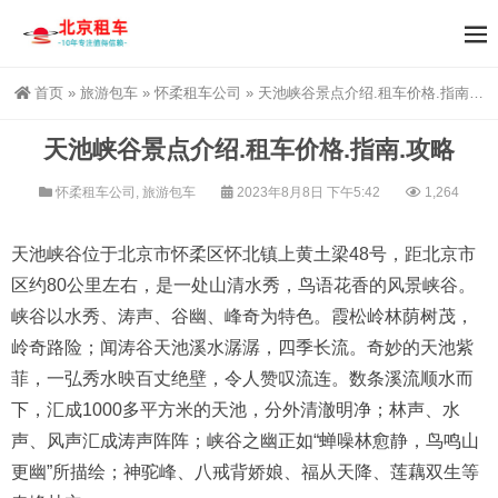
首页
»
旅游包车
»
怀柔租车公司
»
天池峡谷景点介绍.租车价格.指南.攻略
天池峡谷景点介绍.租车价格.指南.攻略
怀柔租车公司
,
旅游包车
2023年8月8日 下午5:42
1,264
天池峡谷位于北京市怀柔区怀北镇上黄土梁48号，距北京市
区约80公里左右，是一处山清水秀，鸟语花香的风景峡谷。
峡谷以水秀、涛声、谷幽、峰奇为特色。霞松岭林荫树茂，
岭奇路险；闻涛谷天池溪水潺潺，四季长流。奇妙的天池紫
菲，一弘秀水映百丈绝壁，令人赞叹流连。数条溪流顺水而
下，汇成1000多平方米的天池，分外清澈明净；林声、水
声、风声汇成涛声阵阵；峡谷之幽正如“蝉噪林愈静，鸟鸣山
更幽”所描绘；神驼峰、八戒背娇娘、福从天降、莲藕双生等