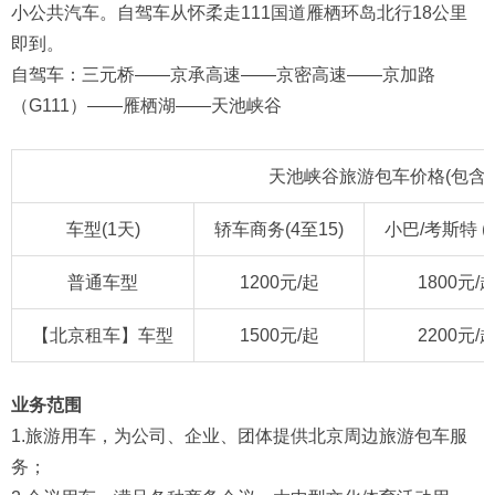
小公共汽车。自驾车从怀柔走111国道雁栖环岛北行18公里
即到。
自驾车：三元桥——京承高速——京密高速——京加路
（G111）——雁栖湖——天池峡谷
天池峡谷旅游包车价格(包含
车型(1天)
轿车商务(4至15)
小巴/考斯特 (1
普通车型
1200元/起
1800元/
【北京租车】车型
1500元/起
2200元/
业务范围
1.旅游用车，为公司、企业、团体提供北京周边旅游包车服
务；