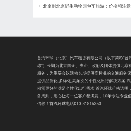
北京到北京野生动物园包车旅游：价格和注意
首汽环球（北京）汽车租赁有限公司（以下简称"首
球"）长期为北京国企、央企、政府及团体提供北京
服务，为重要会议活动长期提供高标准的交通服务保
提供品质化,多样化,高频次的个性化出行解决方案,
租赁更好的满足个性化出行需求.首汽环球价格透明
务周到，用心让每一位客户都满意，10年专注专业
信赖！首汽环球电话010-81815353