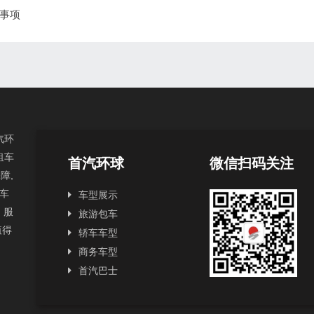
事项
汽环
租车
首汽环球
微信扫码关注
障,
汽车
车型展示
，服
旅游包车
值得
轿车车型
商务车型
首汽巴士