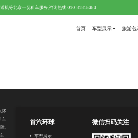
北京一切租车服务,咨询热线:010-81815353
首页
车型展示
旅游包
汽环
租车
首汽环球
微信扫码关注
障,
汽车
车型展示