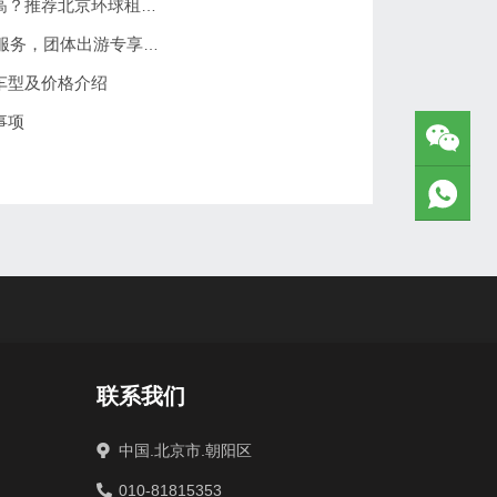
北京学生团体旅游包车公司哪家性价比高？推荐北京环球租车公司
2026元旦北京环球租车公司大巴车包车服务，团体出游专享优惠
车型及价格介绍
事项
联系我们
中国.北京市.朝阳区
010-81815353