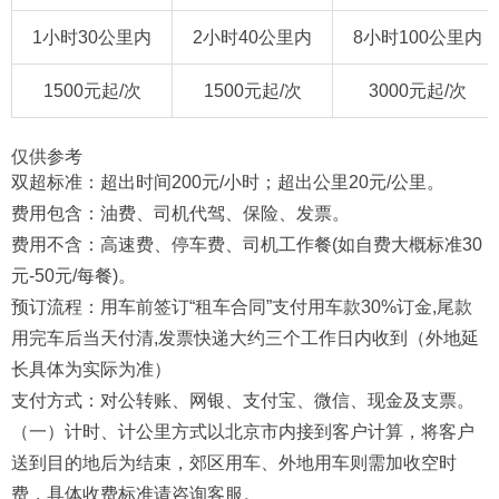
1小时30公里内
2小时40公里内
8小时100公里内
1500元起/次
1500元起/次
3000元起/次
仅供参考
双超标准：超出时间200元/小时；超出公里20元/公里。
费用包含：油费、司机代驾、保险、发票。
费用不含：高速费、停车费、司机工作餐(如自费大概标准30
元-50元/每餐)。
预订流程：用车前签订“租车合同”支付用车款30%订金,尾款
用完车后当天付清,发票快递大约三个工作日内收到（外地延
长具体为实际为准）
支付方式：对公转账、网银、支付宝、微信、现金及支票。
（一）计时、计公里方式以北京市内接到客户计算，将客户
送到目的地后为结束，郊区用车、外地用车则需加收空时
费，具体收费标准请咨询客服。