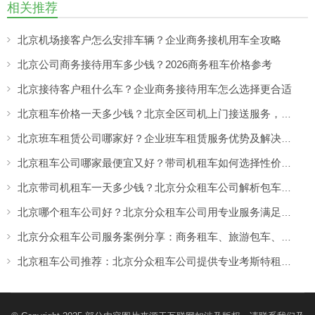
相关推荐
北京机场接客户怎么安排车辆？企业商务接机用车全攻略
北京公司商务接待用车多少钱？2026商务租车价格参考
北京接待客户租什么车？企业商务接待用车怎么选择更合适
北京租车价格一天多少钱？北京全区司机上门接送服务，让出行更方便
北京班车租赁公司哪家好？企业班车租赁服务优势及解决方案
北京租车公司哪家最便宜又好？带司机租车如何选择性价比高的服务
北京带司机租车一天多少钱？北京分众租车公司解析包车价格与服务优势
北京哪个租车公司好？北京分众租车公司用专业服务满足商务、旅游多场景出行需求
北京分众租车公司服务案例分享：商务租车、旅游包车、考斯特、中巴车及企业长期用车解决方案
北京租车公司推荐：北京分众租车公司提供专业考斯特租赁服务