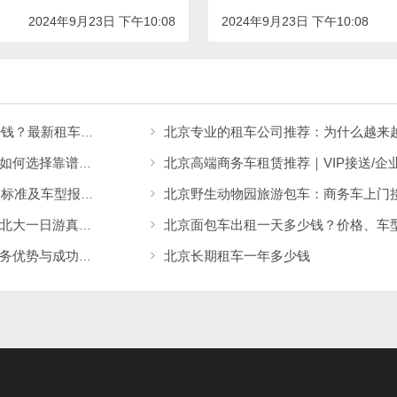
2024年9月23日 下午10:08
2024年9月23日 下午10:08
北京租车价格一览表2026｜北京租车一天多少钱？最新租车收费参考
北京高端商务车租赁推荐｜VIP接送/企
北京租赁大巴车平台公司推荐：企业团队出行如何选择靠谱的大巴租赁服务
北京野生动物园旅游包车：商务车上门
北京大巴租车价格查询｜2026年北京包车费用标准及车型报价详解
北京面包车出租一天多少钱？价格、车
北京旅游包车多少钱？颐和园、圆明园、清华北大一日游真实解析
北京长期租车一年多少钱
自驾租车哪个平台好？车型多、价格优惠、服务优势与成功案例详解