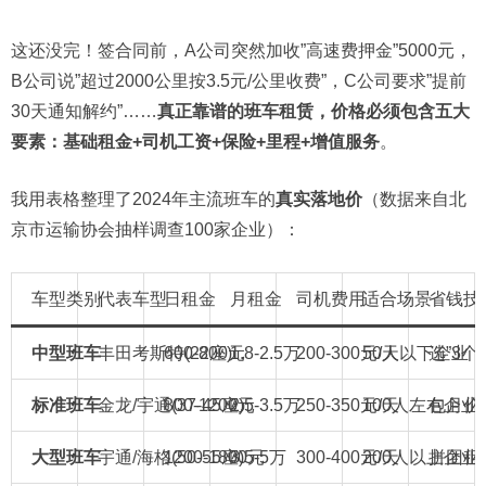
这还没完！签合同前，A公司突然加收”高速费押金”5000元，
B公司说”超过2000公里按3.5元/公里收费”，C公司要求”提前
30天通知解约”……
真正靠谱的班车租赁，价格必须包含五大
要素：基础租金+司机工资+保险+里程+增值服务
。
我用表格整理了2024年主流班车的
真实落地价
（数据来自北
京市运输协会抽样调查100家企业）：
车型类别
代表车型
日租金
月租金
司机费用
适合场景
省钱技
中型班车
丰田考斯特(22座)
600-800元
1.8-2.5万
200-300元/天
50人以下企业
选”3个
标准班车
金龙/宇通(37-45座)
800-1200元
2.5-3.5万
250-350元/天
100人左右企业
包月价
大型班车
宇通/海格(50-55座)
1200-1800元
3.5-5万
300-400元/天
200人以上企业
拼团租