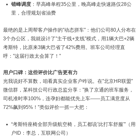
错峰调度
：早高峰单程35公里，晚高峰走快速路仅28公
里，合理规划省油费
最绝的是上周帮客户操作的”动态拼车”：他们公司80人分布在
3个办公区，我就设计了”主干线+支线”模式，用1辆大巴+2辆
考斯特，比原来3辆大巴省了42%费用。班车公司经理直
呼：”这届行政太会算了！”
用户口碑：这些评价比广告更有力
光我说好不算数，咱看真实企业客户咋说。在”北京HR联盟”
微信群，某科技公司行政总监分享：”换了京通的班车服务，
司机准时率100%，连孕妇都能优先上车——员工满意度从
72%飙到95%！”类似评价一抓一大把：
“考斯特座椅全部升级航空椅，员工都说’比打车舒服'”（用
户ID：李总，互联网公司）