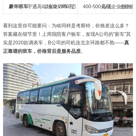
豪华班车
宇通高端/金龙VIP
1800-2800元
5-7万
400-500元/天
高端企业/接待
企业会
看到这里你可能要问：为啥同样是考斯特，价格差这么多？
答案藏在细节里！上周我陪客户验车，发现A公司的”新车”其
实是2020款调表车，B公司的司机连北京环路都不熟——
真
正靠谱的班车，价格背后是服务品质
。