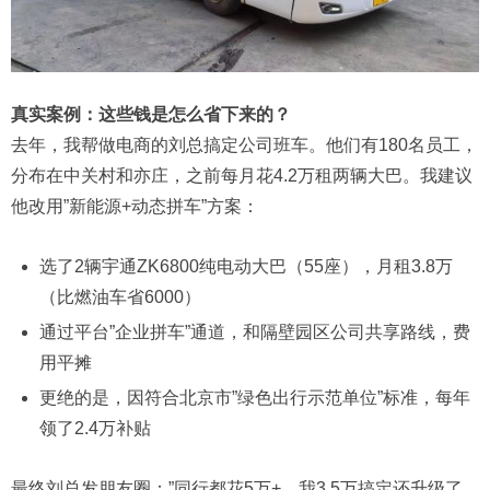
真实案例：这些钱是怎么省下来的？
去年，我帮做电商的刘总搞定公司班车。他们有180名员工，
分布在中关村和亦庄，之前每月花4.2万租两辆大巴。我建议
他改用”新能源+动态拼车”方案：
选了2辆宇通ZK6800纯电动大巴（55座），月租3.8万
（比燃油车省6000）
通过平台”企业拼车”通道，和隔壁园区公司共享路线，费
用平摊
更绝的是，因符合北京市”绿色出行示范单位”标准，每年
领了2.4万补贴
最终刘总发朋友圈：”同行都花5万+，我3.5万搞定还升级了