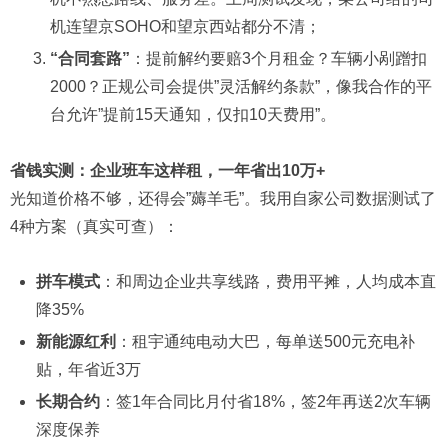
机连望京SOHO和望京西站都分不清；
“合同套路”
：提前解约要赔3个月租金？车辆小剐蹭扣
2000？正规公司会提供”灵活解约条款”，像我合作的平
台允许”提前15天通知，仅扣10天费用”。
省钱实测：企业班车这样租，一年省出10万+
光知道价格不够，还得会”薅羊毛”。我用自家公司数据测试了
4种方案（真实可查）：
拼车模式
：和周边企业共享线路，费用平摊，人均成本直
降35%
新能源红利
：租宇通纯电动大巴，每单送500元充电补
贴，年省近3万
长期合约
：签1年合同比月付省18%，签2年再送2次车辆
深度保养