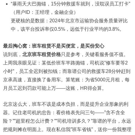
“暴雨天大巴抛锚，15分钟救援车就到，没耽误员工打卡”
（用户ID：王经理，金融企业）
更硬核的是数据：2024年北京市运输协会服务质量评比
中，该平台投诉率仅0.5%，远低于行业平均的3.8%。
最后掏心窝：班车租赁不是买便宜，是买份安心
说到底，
北京班车租赁价格
只是参考，关键看服务值不值。
上周我亲眼见证：某低价班车半路抛锚，司机说”修车要等2
小时”，员工全迟到被扣钱；而靠谱公司的救援车28分钟赶到
京承高速，直接换了备用车。算笔账：为省5000元月租，每
月员工迟到罚款可能上万——这账，HR得会算。
北京这么大，班车不该是成本负担，而是提升企业形象的利
器。记住老司机的忠告：看价格表先问三句——”含不含全
险？””超里程怎么计费？””司机培训多久？”靠谱的平台，永远
把规则摊在明面上。现在私信我”班车省钱”，送你一份我整理