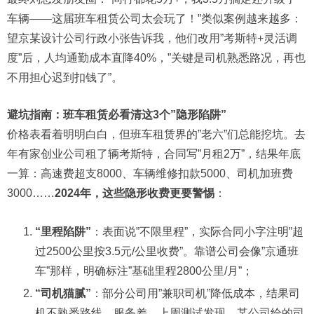
车辆——这届班车租赁公司太会玩了！”类似案例越来越多：
望京某设计公司行政小张告诉我，他们改用”考斯特+灵活调
度”后，人均通勤成本直降40%，”关键是司机熟悉路况，再也
不用担心迟到扣钱了”。
避坑指南：班车租赁必看清这3个”隐形陷阱”
价格表看着明明白白，但班车租赁界的”老六”们总能挖坑。去
年有家创业公司租了辆考斯特，合同写”月租2万”，结果年底
一算：高速费超支8000、车辆维修扣款5000、司机加班费
3000……
2024年，这些隐形收费更要警惕
：
“里程陷阱”
：表面说”不限里程”，实际合同小字注明”超
过2500公里按3.5元/公里收费”。靠谱公司会像”京通班
车”那样，明确标注”基础里程2800公里/月”；
“司机猫腻”
：部分公司用”兼职司机”降低成本，结果司
机不熟悉路线、服务差。上周测试发现，某公司给的司