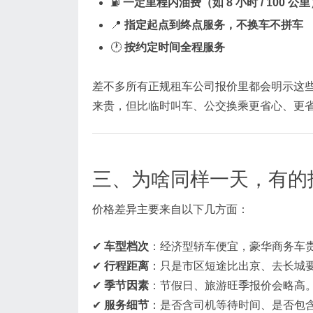
⛽
一定里程内油费（如 8 小时 / 100 公里
📍
指定起点到终点服务，不换车不拼车
🕐
按约定时间全程服务
差不多所有正规租车公司报价里都会明示这
来贵，但比临时叫车、公交换乘更省心、更省
三、为啥同样一天，有的
价格差异主要来自以下几方面：
✔
车型档次
：经济型轿车便宜，豪华商务车
✔
行程距离
：只是市区短途比出京、去长城
✔
季节因素
：节假日、旅游旺季报价会略高
✔
服务细节
：是否含司机等待时间、是否包