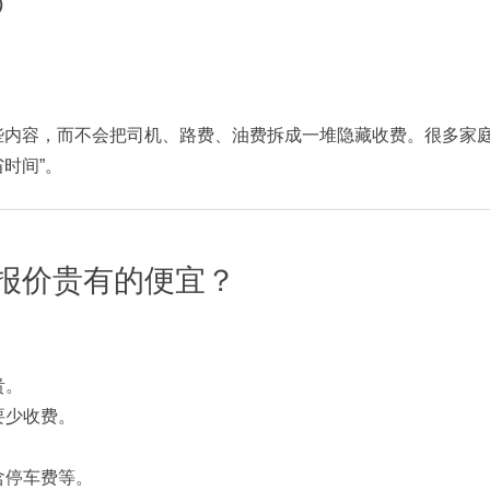
）
些内容，而不会把司机、路费、油费拆成一堆隐藏收费。很多家庭
时间”。
报价贵有的便宜？
贵。
要少收费。
。
含停车费等。