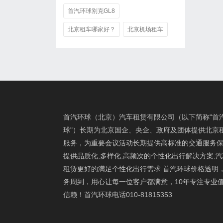
首汽环球别克GL8
北京租车哪家好？
北京机场租车
首汽环球（北京）汽车租赁有限公司（以下简称"首
球"）长期为北京国企、央企、政府及团体提供北京
服务，为重要会议活动长期提供高标准的交通服务保
提供品质化,多样化,高频次的个性化出行解决方案,
租赁更好的满足个性化出行需求.首汽环球价格透明
务周到，用心让每一位客户都满意，10年专注专业
信赖！首汽环球电话010-81815353