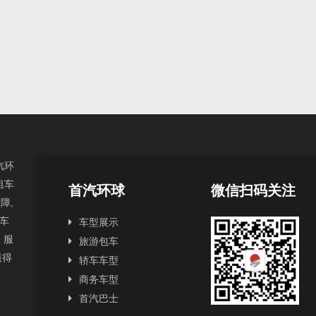
汽环
租车
首汽环球
微信扫码关注
障,
汽车
车型展示
，服
旅游包车
值得
轿车车型
商务车型
首汽巴士