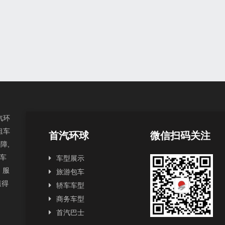
汽环
租车
首汽环球
微信扫码关注
障,
汽车
车型展示
，服
旅游包车
值得
轿车车型
商务车型
首汽巴士