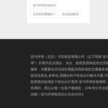
首汽环球别克GL8
北京租车哪家好？
北京机场租车
首汽环球（北京）汽车租赁有限公司（以下简称"首
球"）长期为北京国企、央企、政府及团体提供北京
服务，为重要会议活动长期提供高标准的交通服务保
提供品质化,多样化,高频次的个性化出行解决方案,
租赁更好的满足个性化出行需求.首汽环球价格透明
务周到，用心让每一位客户都满意，10年专注专业
信赖！首汽环球电话010-81815353