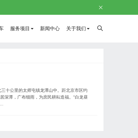
车
服务项目
新闻中心
关于我们
北三十公里的太师屯镇龙潭山中。距北京市区约
久居深潭，广布细雨，为庶民耕耘造福。“白龙昼
.