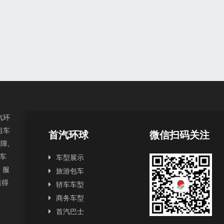
汽环
租车
首汽环球
微信扫码关注
障,
汽车
车型展示
，服
旅游包车
值得
轿车车型
商务车型
首汽巴士