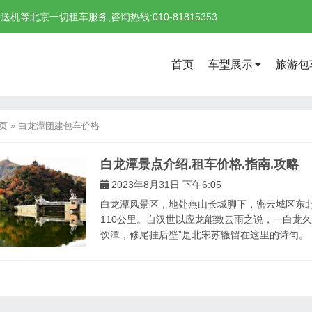
北京一切租车服务,咨询热线:010-81815353
首页
车型展示
旅游包
页
»
白龙潭团建包车价格
白龙潭景点介绍.租车价格.指南.攻略
2023年8月31日 下午6:05
白龙潭风景区，地处燕山长城脚下，密云城区东
110公里。自汉世以应龙能致云雨之说，一白龙
饮潭，修尾挂后壁”是北宋苏辙留在这里的诗句。 ..