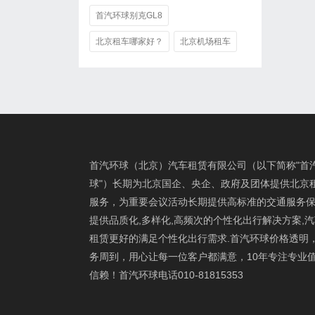
首汽环球别克GL8
北京租车哪家好？
北京机场租车
首汽环球（北京）汽车租赁有限公司（以下简称"首
球"）长期为北京国企、央企、政府及团体提供北京
服务，为重要会议活动长期提供高标准的交通服务保
提供品质化,多样化,高频次的个性化出行解决方案,
租赁更好的满足个性化出行需求.首汽环球价格透明
务周到，用心让每一位客户都满意，10年专注专业
信赖！首汽环球电话010-81815353