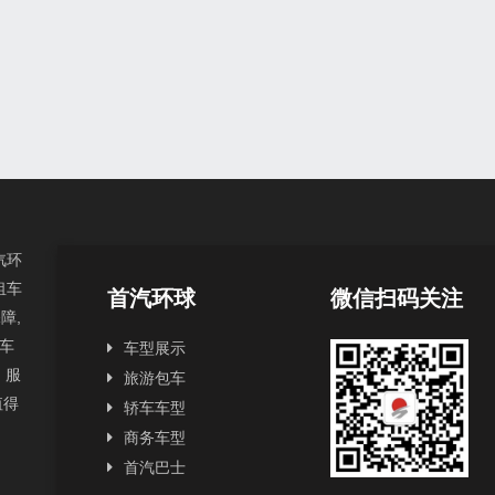
汽环
租车
首汽环球
微信扫码关注
障,
汽车
车型展示
，服
旅游包车
值得
轿车车型
商务车型
首汽巴士