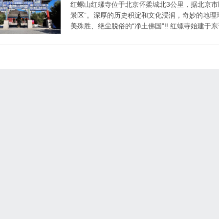
红螺山红螺寺位于北京怀柔城北3公里，据北京市区
景区”。深厚的历史积淀和文化浸润，奇妙的地理
美殊胜、绝尘脱俗的“净土佛国”!! 红螺寺始建于东