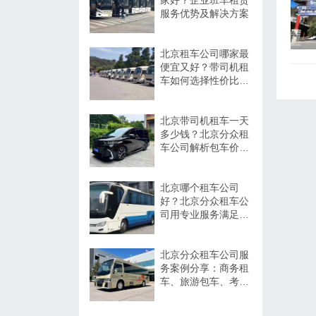
家好？企业班车租赁
服务优势及解决方案
北京租车公司哪家最
便宜又好？带司机租
车如何选择性价比高
的服务
北京带司机租车一天
多少钱？北京分众租
车公司解析包车价格
与服务优势
北京哪个租车公司
好？北京分众租车公
司用专业服务满足商
务、旅游多场景出行
需求
北京分众租车公司服
务案例分享：商务租
车、旅游包车、考斯
特、中巴车及企业长
期用车解决方案