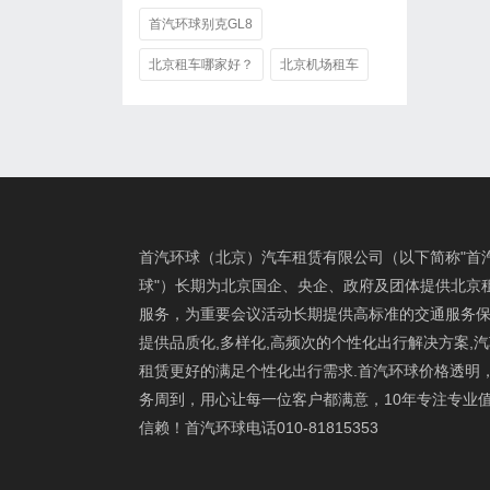
首汽环球别克GL8
北京租车哪家好？
北京机场租车
首汽环球（北京）汽车租赁有限公司（以下简称"首
球"）长期为北京国企、央企、政府及团体提供北京
服务，为重要会议活动长期提供高标准的交通服务保
提供品质化,多样化,高频次的个性化出行解决方案,
租赁更好的满足个性化出行需求.首汽环球价格透明
务周到，用心让每一位客户都满意，10年专注专业
信赖！首汽环球电话010-81815353