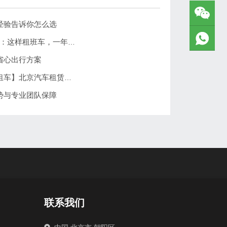
经验告诉你怎么选
北京班车租赁价格大揭秘！企业HR必看：这样租班车，一年省出10万+！
省心出行方案
北京班车租赁费用解析——选择【北京租车】北京汽车租赁更省心
势与专业团队保障
联系我们