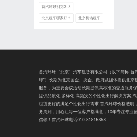
首汽环球别克GL8
北京租车哪家好？
北京机场租车
首汽环球（北京）汽车租赁有限公司（以下简称"首
球"）长期为北京国企、央企、政府及团体提供北京
服务，为重要会议活动长期提供高标准的交通服务保
提供品质化,多样化,高频次的个性化出行解决方案,
租赁更好的满足个性化出行需求.首汽环球价格透明
务周到，用心让每一位客户都满意，10年专注专业
信赖！首汽环球电话010-81815353