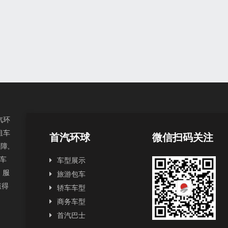
汽环
租车
首汽环球
微信扫码关注
障,
汽车
车型展示
，服
旅游包车
值得
轿车车型
商务车型
首汽巴士