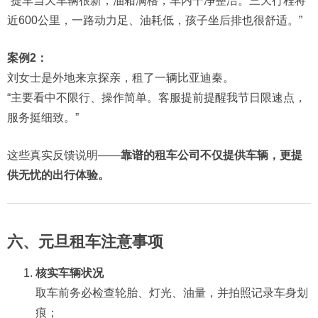
“提车当天车辆很新，油箱满格，车内干净整洁。三天行程将
近600公里，一路动力足、油耗低，孩子坐后排也很舒适。”
案例2：
刘女士是外地来京探亲，租了一辆比亚迪秦。
“主要看中不限行、操作简单。客服提前提醒我节日限速点，
服务挺细致。”
这些真实反馈说明——
靠谱的租车公司不仅提供车辆，更提
供无忧的出行体验。
六、元旦租车注意事项
核实车辆状况
取车前务必检查轮胎、灯光、油量，并拍照记录车身划
痕；