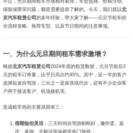
不过，元旦期间租车市场相对紧张，车型选择、价格浮动、
保险保障等问题，都是需要提前了解的。今天，我们就以
北
京汽车租赁公司
的多年经验，带大家了解——元旦节租车的
全流程攻略、推荐车型、以及节日期间的注意事项。
一、为什么元旦期间租车需求激增？
根据
北京汽车租赁公司
2024年底的租赁数据，元旦节前后3
天的租车订单量，比平日高出约45%。其中，近一半的客户
选择短途自驾游，三分之一是探亲或代步，还有不少企业客
户用于接送客户、机场接机等。
造成租车热的主要原因有三：
假期短但灵活
：三天时间自驾游刚刚好，像怀柔、延
庆、承德、北戴河等地都是热门路线；